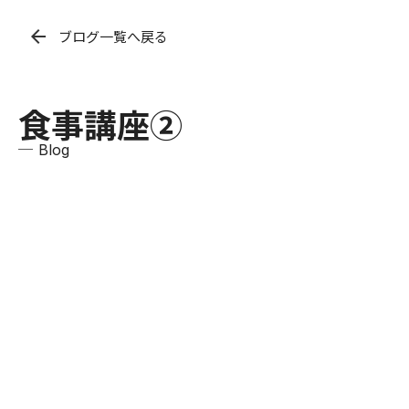
arrow_back
ブログ一覧へ戻る
食事講座②
─ Blog